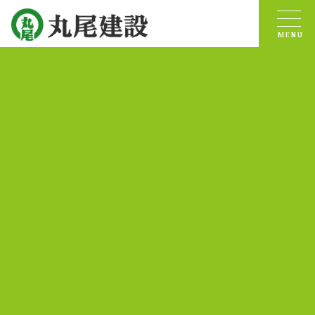
お問合せ
新着情報
TOPICS
トップページ
> 新しい起重機船「海翔51」が竣工しました！
2025.10.24
新しい起重機船「海翔51」が竣工しま
した！
このたび弊社の新しい起重機船「海翔
51
」が竣工いたしま
した。
「海翔
51
」は高精度な施工と効率性を高め、地球環境に優
しく、快適な居住性と作業の安全性を追及した高機能な浚
渫船兼起重機船です。